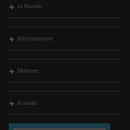
In Mundo
Über die Einrichtung
Unsere Wohngruppen
Informationen
Kontakt zu uns
Impressum
Datenschutz
Malteser
Compliance
Malteser Werke
Malteser Werke Jugend & Soziales
Kontakt
Jobs in der Jugendhilfe
Malteser In Mundo