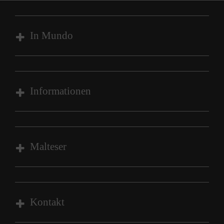
In Mundo
Über die Einrichtung
Unsere Wohngruppen
Informationen
Kontakt zu uns
Impressum
Datenschutz
Malteser
Compliance
Malteser Werke
Malteser Werke Jugend & Soziales
Kontakt
Jobs in der Jugendhilfe